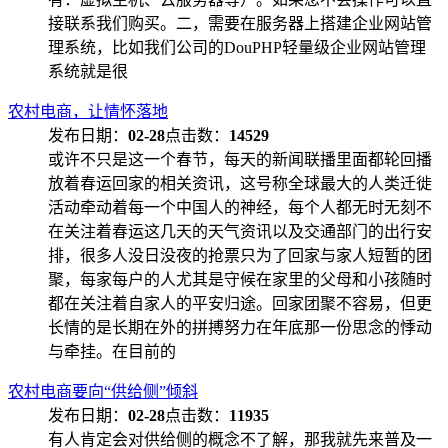
接联系我们购买。二，需要在服务器上搭建企业网站管
理系统，比如我们公司的DouPHP轻量级企业网站管理
系统就是很
农村电商，让情怀落地
发布日期：
02-28
点击数：
14529
或许不只是这一个春节，每天的新闻联播里面都轮回播
放着春运回家的相关资讯，这号称全球最大的人类迁徙
活动牵动着每一个中国人的神经，每个人都无时无刻不
在关注着春运这几天的天气资讯以及交通部门的出行安
排，很多人没日没夜的抢票只为了回家与家人短暂的团
聚，每家每户的人尤其是守候在家里的父母和小孩随时
都在关注着自家人的平安归途。回家团聚不容易，但更
长情的是长期在外的拼搏努力在年底那一份思念的悸动
与牵挂。在目前的
农村电商要向“供给侧”倾斜
发布日期：
02-28
点击数：
11935
有人肯定会对供给侧的概念不了解，那我就先来普及一