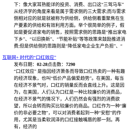
下：像大家耳熟能详的投资、消费、出口这“三驾马车”
从经济学的角度来看是属于需求侧的三大需求;而与需求
侧相对应的就是就被称为供给侧，供给侧着重聚焦在生
产要素的供给和有效利用方面。举个很简单的例子，假
如是要促进家电的销售，按照需求侧的思路是“推出家电
下乡”、“以旧换新”、“节能补贴”等等政策来鼓励推进消
费;但是供给侧的思路则是“降低家电企业生产负担”、“
互联网+ 时代的“口红效应”
发布日期：
02-28
点击数：
7290
“口红效应” 是指因经济萧条而导致口红热卖的一种有趣
的经济现象，也叫“低价产品偏爱趋势”。在美国，每当
在经济不景气时，口红的销量反而会直线上升。这是因
为，在美国，人们认为口红是一种比较廉价的消费品，
在经济不景气的情况下，人们仍然会有强烈的消费欲
望，所以会转而购买比较廉价的商品。口红作为一种“廉
价的非必要之物”，可以对消费者起到一种“安慰”的作
用，尤其是当柔软润泽的口红接触嘴唇的那一刻。再
有，经济的