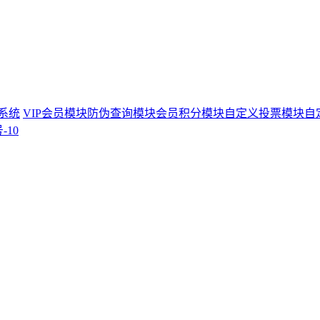
理系统
VIP会员模块
防伪查询模块
会员积分模块
自定义投票模块
自
-10